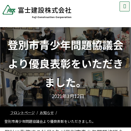
MENU
コ
ナ
ン
ビ
テ
ゲ
登別市青少年問題協議会
ン
ー
ツ
シ
より優良表彰をいただき
へ
ョ
ました。
ス
ン
2021年3月12日
キ
に
ッ
移
フロントページ
お知らせ
登別市青少年問題協議会より優良表彰をいただきました。
プ
動