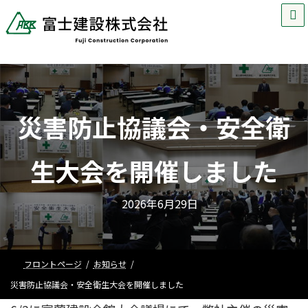
MENU
コ
ナ
ン
ビ
テ
ゲ
ン
ー
災害防止協議会・安全衛
ツ
シ
生大会を開催しました
へ
ョ
ス
ン
2026年6月29日
キ
に
ッ
移
フロントページ
お知らせ
災害防止協議会・安全衛生大会を開催しました
プ
動